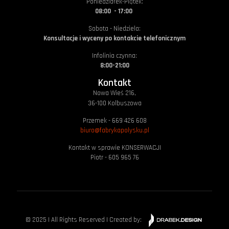
Poniedziałek-Piątek:
08:00 - 17:00
Sobota - Niedziela:
Konsultacje i wyceny po kontakcie telefonicznym
Infolinia czynna:
8:00-21:00
Kontakt
Nowa Wieś 216,
36-100 Kolbuszowa
Przemek - 669 426 608
biuro@fabrykapolysku.pl
Kontakt w sprawie KONSERWACJI
Piotr -
605 965 76
© 2025 | All Rights Reserved | Created by: