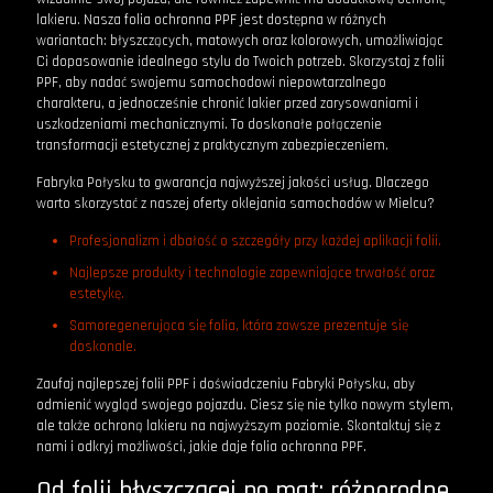
lakieru. Nasza folia ochronna PPF jest dostępna w różnych
wariantach: błyszczących, matowych oraz kolorowych, umożliwiając
Ci dopasowanie idealnego stylu do Twoich potrzeb. Skorzystaj z folii
PPF, aby nadać swojemu samochodowi niepowtarzalnego
charakteru, a jednocześnie chronić lakier przed zarysowaniami i
uszkodzeniami mechanicznymi. To doskonałe połączenie
transformacji estetycznej z praktycznym zabezpieczeniem.
Fabryka Połysku to gwarancja najwyższej jakości usług. Dlaczego
warto skorzystać z naszej oferty oklejania samochodów w Mielcu?
Profesjonalizm i dbałość o szczegóły przy każdej aplikacji folii.
Najlepsze produkty i technologie zapewniające trwałość oraz
estetykę.
Samoregenerująca się folia, która zawsze prezentuje się
doskonale.
Zaufaj najlepszej folii PPF i doświadczeniu Fabryki Połysku, aby
odmienić wygląd swojego pojazdu. Ciesz się nie tylko nowym stylem,
ale także ochroną lakieru na najwyższym poziomie. Skontaktuj się z
nami i odkryj możliwości, jakie daje folia ochronna PPF.
Od folii błyszczącej po mat: różnorodne