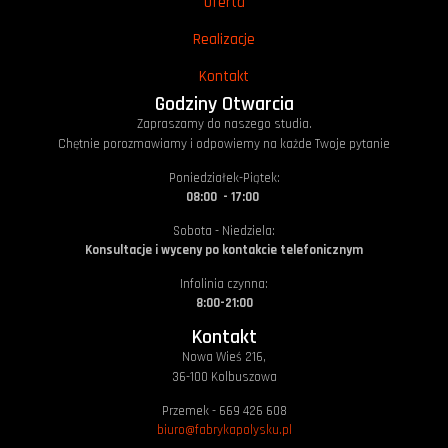
Oferta
Realizacje
Kontakt
Godziny Otwarcia
Zapraszamy do naszego studia.
Chętnie porozmawiamy i odpowiemy na każde Twoje pytanie
Poniedziałek-Piątek:
08:00 - 17:00
Sobota - Niedziela:
Konsultacje i wyceny po kontakcie telefonicznym
Infolinia czynna:
8:00-21:00
Kontakt
Nowa Wieś 216,
36-100 Kolbuszowa
Przemek - 669 426 608
biuro@fabrykapolysku.pl