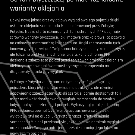
warianty oklejania
Odkryj nową jakość oraz wyjątkowy wygląd swojego pojazdu dzięki
usłudze oklejania samochodu Mielec oferowanej przez Fabrykę
Połysku. Nasza oferta różnorodnych folii ochronnych PPF obejmuje
zarówno warianty błyszczące, jak i matowe oraz kolorowe, co pozwala
na całkowitą metamorfozę każdego auta. Dzięki zastosowaniu tych
innowacyjnych rozwiązań Twój samochód zyska nie tylko na estetyce,
ale także na praktycznej ochronie lakieru. Folia ochronna PPF
doskonale zabezpiecza pojazd przed zarysowaniami oraz działaniem
niekorzystnych warunków atmosferycznych, co zapewnia mu
długotrwały i atrakcyjny wygląd.
W Fabryce Połysku zależy nam na tym, abyś mógł cieszyć się
pojazdem, który jest nie tylko wizualnie atrakcyjny, ale również
odpowiednio zabezpieczony. Dzięki szerokiej gamie dostępnych folii
masz możliwość dostosowania wyglądu samochodu do swoich
indywidualnych preferencji i potrzeb. Wykorzystując folię ochronną
PPF, zyskujesz pewność, że Twój pojazd zachowa swój blask i
wyjątkowy styl na długo. Skorzystaj z naszej oferty oklejania
samochodu Mielec i przekonaj się, jak folia może odmienić wygląd
oraz charakter Twojego auta, jednocześnie chroniąc jego lakier na
najwyższym poziomie.