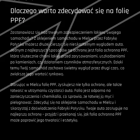
Dlaczego warto zdecydować się na folię
PPF?
Zastanawiasz się nad trwałym zabezpieczeniem lakieru swojego
samochodu? Z oklejeniem samochodu w Mielcu przez Fabrykę
Połysku możesz dłużej cieszyć się nieskazitelnym wyglądem auta.
Jednym z najlepszych sposobów na ochronę jest folia ochronna PPF,
która skutecznie chroni lakier przed zarysowaniami, uszkodzeniami
po kamieniach, czy działaniem czynników atmosferycznych. Dzięki
temu Twój samochód zachowa świetny wygląd przez długi czas, co
zwiększa jego wartość rynkową.
Stosując w Mielcu folię PPF, zyskujesz nie tylko ochronę, ale także
łatwość w utrzymaniu czystości auta. Folia jest odporna na
zanieczyszczenia i chemikalia, co sprawia, że łatwiej ją myć i
pielęgnować. Zdecyduj się na oklejanie samochodu w Mielcu i
skorzystaj z doświadczenia Fabryki Połysku. Twoje auto zasługuje na
najlepszą ochronę – przyjdź i przekonaj się, jak folia ochronna PPF
może poprawić jego trwałość i estetykę.