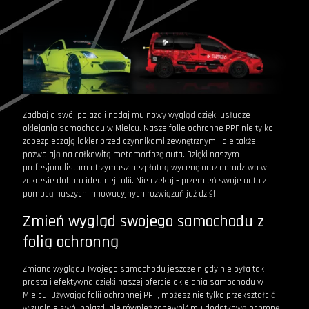
Zadbaj o swój pojazd i nadaj mu nowy wygląd dzięki usłudze
oklejania samochodu w Mielcu. Nasze folie ochronne PPF nie tylko
zabezpieczają lakier przed czynnikami zewnętrznymi, ale także
pozwalają na całkowitą metamorfozę auta. Dzięki naszym
profesjonalistom otrzymasz bezpłatną wycenę oraz doradztwo w
zakresie doboru idealnej folii. Nie czekaj – przemień swoje auto z
pomocą naszych innowacyjnych rozwiązań już dziś!
Zmień wygląd swojego samochodu z
folią ochronną
Zmiana wyglądu Twojego samochodu jeszcze nigdy nie była tak
prosta i efektywna dzięki naszej ofercie oklejania samochodu w
Mielcu. Używając folii ochronnej PPF, możesz nie tylko przekształcić
wizualnie swój pojazd, ale również zapewnić mu dodatkową ochronę